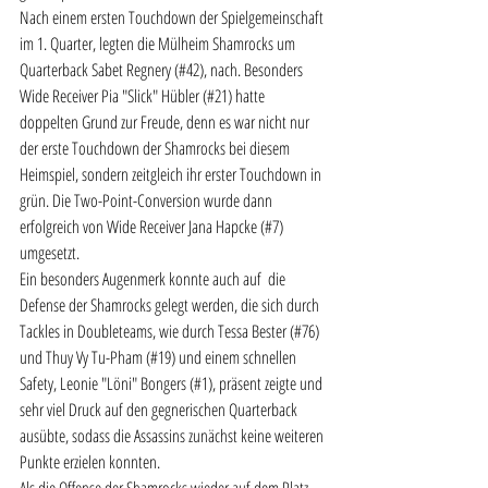
Nach einem ersten Touchdown der Spielgemeinschaft 
im 1. Quarter, legten die Mülheim Shamrocks um 
Quarterback Sabet Regnery (#42), nach. Besonders 
Wide Receiver Pia "Slick" Hübler (#21) hatte 
doppelten Grund zur Freude, denn es war nicht nur 
der erste Touchdown der Shamrocks bei diesem 
Heimspiel, sondern zeitgleich ihr erster Touchdown in 
grün. Die Two-Point-Conversion wurde dann 
erfolgreich von Wide Receiver Jana Hapcke (#7) 
umgesetzt. 
Ein besonders Augenmerk konnte auch auf  die 
Defense der Shamrocks gelegt werden, die sich durch 
Tackles in Doubleteams, wie durch Tessa Bester (#76) 
und Thuy Vy Tu-Pham (#19) und einem schnellen 
Safety, Leonie "Löni" Bongers (#1), präsent zeigte und 
sehr viel Druck auf den gegnerischen Quarterback 
ausübte, sodass die Assassins zunächst keine weiteren 
Punkte erzielen konnten. 