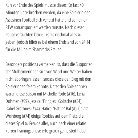
Kurz vor Ende des Spiels musste dieses für fast 40 
Minuten unterbrochen werden, da eine Spielerin der 
Assasinen Football sich verletzt hatte und von einem 
RTW abtransportiert werden musste. Nach dieser 
Pause versuchten beide Teams nochmal alles zu 
geben, jedoch blieb es bei einem Endstand von 24:14 
für die Mülheim Shamrocks Frauen.
Besonders positiv zu vermerken ist, dass die Supporter 
der Mülheimerinnen sich von Wind und Wetter haben 
nicht abbringen lassen, sodass diese den Sieg mit den 
Spielerinnen feiern konnte. Unter den Spielerinnen 
waren diese Saison mit Michelle Rode (#16), Lena 
Dohmen (#27), Jessica "Pringles" Goltsche (#34), 
Isabel Grothues (#44), Hatice "Hattie" Bal (#), Chiara 
Weinberg (#74) einige Rookies auf dem Platz, die 
dieses Spiel zu Freude aller, auch nach einer relativ 
kurzen Trainingsphase erfolgreich gemeistert haben.