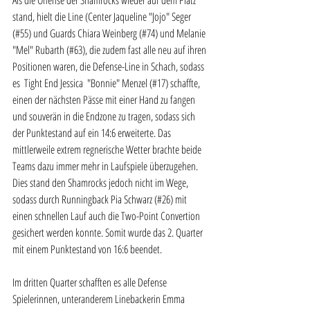
Als die Offense der Shamrocks wieder auf dem Platz 
stand, hielt die Line (Center Jaqueline "Jojo" Seger 
(#55) und Guards Chiara Weinberg (#74) und Melanie 
"Mel" Rubarth (#63), die zudem fast alle neu auf ihren 
Positionen waren, die Defense-Line in Schach, sodass 
es  Tight End Jessica  "Bonnie" Menzel (#17) schaffte, 
einen der nächsten Pässe mit einer Hand zu fangen 
und souverän in die Endzone zu tragen, sodass sich 
der Punktestand auf ein 14:6 erweiterte. Das 
mittlerweile extrem regnerische Wetter brachte beide 
Teams dazu immer mehr in Laufspiele überzugehen. 
Dies stand den Shamrocks jedoch nicht im Wege, 
sodass durch Runningback Pia Schwarz (#26) mit 
einen schnellen Lauf auch die Two-Point Convertion 
gesichert werden konnte. Somit wurde das 2. Quarter 
mit einem Punktestand von 16:6 beendet.
Im dritten Quarter schafften es alle Defense 
Spielerinnen, unteranderem Linebackerin Emma 