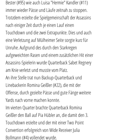
Bester (#95) wie auch Luisa "Hermie" Kandler (#11) 
immer wieder Pässe und Läufe zeitnah zu stoppen. 
Trotzdem erzielte die Spielgemeinschaft der Assassins 
nach einiger Zeit durch je einen Lauf einen 
Touchdown und die zwei Extrapunkte. Dies und auch 
eine Verletzung auf Mülheimer Seite sorgte kurz für 
Unruhe. Aufgrund des durch den Starkregen 
aufgeweichten Rasen und einem zusätzlichen Hit einer 
Assassins-Spielerin wurde Quarterback Sabet Regnery 
am Knie verletzt und musste vom Platz.
An ihre Stelle trat nun Backup-Quarterback und 
Linebackerin Romina Geißler (#22), die mit der 
Offense, durch gezielte Pässe und gute Fänge weitere 
Yards nach vorne machen konnte. 
Im vierten Quarter brachte Quarterback Romina 
Geißler den Ball auf Pia Hübler an, die damit den 3. 
Touchdown erzielte und der mit einer Two Point 
Convertion erfolgreich von Wide Receiver Julia 
Bollmann (#4) vollendet wurde. 