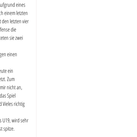
Aufgrund eines 
h einem letzten 
 den letzten vier 
fense die 
ten sie zwei 
gen einen 
ute ein 
tzt. Zum 
ir nicht an, 
das Spiel 
Vieles richtig 
s U19, wird sehr 
t spitze.