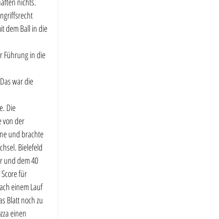
ften nichts. 
griffsrecht 
t dem Ball in die 
r Führung in die 
 Das war die 
e. Die 
 von der 
ne und brachte 
hsel. Bielefeld 
er und dem 40 
Score für 
Nach einem Lauf 
s Blatt noch zu 
zza einen 