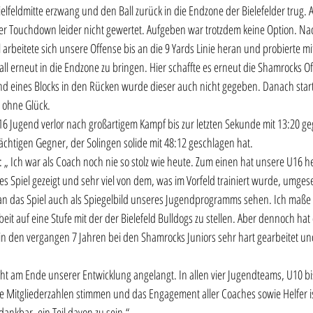
elfeldmitte erzwang und den Ball zurück in die Endzone der Bielefelder trug. 
er Touchdown leider nicht gewertet. Aufgeben war trotzdem keine Option. Nac
 arbeitete sich unsere Offense bis an die 9 Yards Linie heran und probierte mit
l erneut in die Endzone zu bringen. Hier schaffte es erneut die Shamrocks Of
d eines Blocks in den Rücken wurde dieser auch nicht gegeben. Danach starte
 ohne Glück. 
6 Jugend verlor nach großartigem Kampf bis zur letzten Sekunde mit 13:20 ge
ächtigen Gegner, der Solingen solide mit 48:12 geschlagen hat. 
: „ Ich war als Coach noch nie so stolz wie heute. Zum einen hat unsere U16 he
s Spiel gezeigt und sehr viel von dem, was im Vorfeld trainiert wurde, umgese
 das Spiel auch als Spiegelbild unseres Jugendprogramms sehen. Ich maße m
it auf eine Stufe mit der der Bielefeld Bulldogs zu stellen. Aber dennoch hat 
 in den vergangen 7 Jahren bei den Shamrocks Juniors sehr hart gearbeitet und 
cht am Ende unserer Entwicklung angelangt. In allen vier Jugendteams, U10 bi
ie Mitgliederzahlen stimmen und das Engagement aller Coaches sowie Helfer is
 dankbar, ein Teil davon zu sein.“