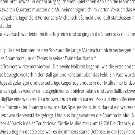
chten First Downs. In einem ausgeglichenen Spiel schenkten sich die Mannscha
s zweiten Quarters mussten die Mülheimer eigentlich im vierten Versuch das An
abgeben. Eigentlich! Punter Lars Michel schießt nicht und läuft stattdessen mi
efelder.
unktversuch war leider nicht erfolgreich und so gingen die Shamrocks mit eine
hilip Heinen konnten seinen Stolz auf die junge Mannschaft nicht verbergen:“
nes Shamrocks Junior Teams in seiner Trainerlaufbahn.“ 
 Trainers wirkte motivierend. Die zweite Halbzeit begann, wie die erste endet
e bewegte weiterhin den Ball gut und konstant über das Feld. Ein Pass wurde
dogs abgefangen und der sofortige Gegenzug endete in der Mülheimer Endzo
nach gab es wieder ein ausgeglichenes Spielverhältnis und zwei Ballbesitzwec
 BigPlay eine weiterer Touchdown. Durch einen kurzen Pass auf einen Receiv
 die Endzone der Shamrocks wurde das Spiel gedreht. Kurz darauf ein weiterer 
0 . Jetzt war Nervenstärke gefragt. Und aus ihr gewannen die Shamrocks Mut. 
über 40 Yards hieß es Touchdown für die Mülheimer zum 13:20! Die Chance, da
ie zu Beginn des Spieles war es die immens starke Defense, in der Joey Petro