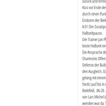
zurück und errei
Kurz vor Ende de
durch einen Punt 
Endzone der Biel
6:0 ! Der Zusatzp
Halbzeitpause. 
Der Trainer Jan P
beste Halbzeit ei
Die Ansprache des
Shamrocks Offens
Defense der Bull
den Ausgleich. Da
gelang mit einem
Yards Lauf bis in
Bielefeld,  06:2
von Lars Michel 
wenden war da. W