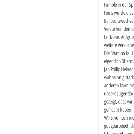
Fumble in der Spi
Fouls wurde dies
Ballbesitzwechsel
Versuchen den Bal
Endzone. Aufgrun
weitere Versuche
Die Shamrocks U1
eigentlich überm
Jan Philip Heinen
wahnsinnig starke
anderen kann man
unsere Jugendarbe
gezeigt, dass wir
gemacht haben.
Wir sind noch ni
gut gearbeitet, d
Ich bin stolz und