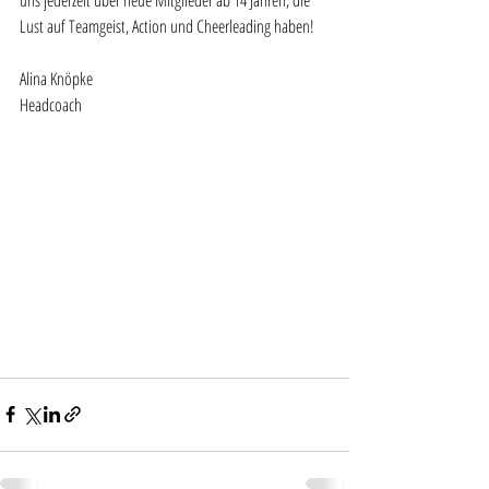
uns jederzeit über neue Mitglieder ab 14 Jahren, die 
Lust auf Teamgeist, Action und Cheerleading haben!
Alina Knöpke
Headcoach