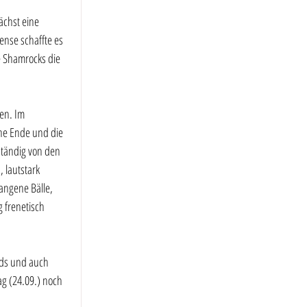
chst eine 
nse schaffte es 
e Shamrocks die 
en. Im 
hne Ende und die 
tändig von den 
lautstark 
angene Bälle, 
 frenetisch 
ids und auch 
g (24.09.) noch 