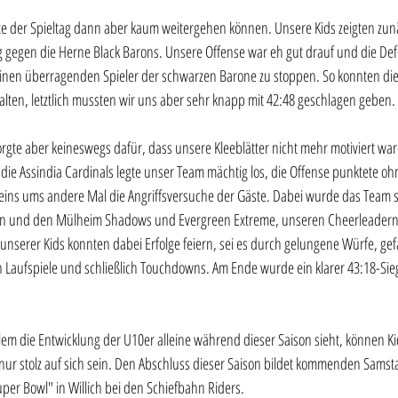
e der Spieltag dann aber kaum weitergehen können. Unsere Kids zeigten zunä
g gegen die Herne Black Barons. Unsere Offense war eh gut drauf und die Defe
 einen überragenden Spieler der schwarzen Barone zu stoppen. So konnten di
halten, letztlich mussten wir uns aber sehr knapp mit 42:48 geschlagen geben.
rgte aber keineswegs dafür, dass unsere Kleeblätter nicht mehr motiviert war
 die Assindia Cardinals legte unser Team mächtig los, die Offense punktete o
eins ums andere Mal die Angriffsversuche der Gäste. Dabei wurde das Team s
n und den Mülheim Shadows und Evergreen Extreme, unseren Cheerleadern, 
e unserer Kids konnten dabei Erfolge feiern, sei es durch gelungene Würfe, gef
h Laufspiele und schließlich Touchdowns. Am Ende wurde ein klarer 43:18-Sieg
em die Entwicklung der U10er alleine während dieser Saison sieht, können K
nur stolz auf sich sein. Den Abschluss dieser Saison bildet kommenden Samsta
er Bowl" in Willich bei den Schiefbahn Riders.