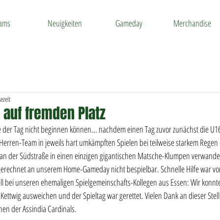
ams
Neuigkeiten
Gameday
Merchandise
ezeit
 auf fremden Platz
e der Tag nicht beginnen können... nachdem einen Tag zuvor zunächst die U1
Herren-Team in jeweils hart umkämpften Spielen bei teilweise starkem Regen
 an der Südstraße in einen einzigen gigantischen Matsche-Klumpen verwandel
erechnet an unserem Home-Gameday nicht bespielbar. Schnelle Hilfe war vo
ll bei unseren ehemaligen Spielgemeinschafts-Kollegen aus Essen: Wir konnt
Kettwig ausweichen und der Spieltag war gerettet. Vielen Dank an dieser Stel
hen der Assindia Cardinals.