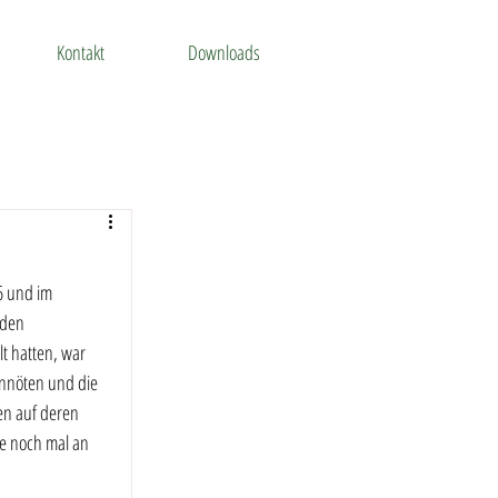
Kontakt
Downloads
6 und im 
 den 
t hatten, war 
nnöten und die 
en auf deren 
le noch mal an 