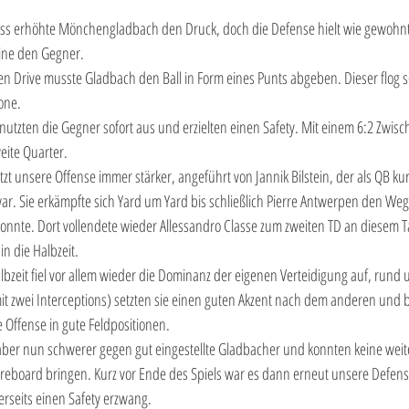
uss erhöhte Mönchengladbach den Druck, doch die Defense hielt wie gewohnt
Line den Gegner.
n Drive musste Gladbach den Ball in Form eines Punts abgeben. Dieser flog s
one.
utzten die Gegner sofort aus und erzielten einen Safety. Mit einem 6:2 Zwisc
eite Quarter.
jetzt unsere Offense immer stärker, angeführt von Jannik Bilstein, der als QB kur
. Sie erkämpfte sich Yard um Yard bis schließlich Pierre Antwerpen den Weg b
onnte. Dort vollendete wieder Allessandro Classe zum zweiten TD an diesem T
in die Halbzeit.
lbzeit fiel vor allem wieder die Dominanz der eigenen Verteidigung auf, rund
it zwei Interceptions) setzten sie einen guten Akzent nach dem anderen und 
 Offense in gute Feldpositionen.
h aber nun schwerer gegen gut eingestellte Gladbacher und konnten keine weit
reboard bringen. Kurz vor Ende des Spiels war es dann erneut unsere Defense
erseits einen Safety erzwang.