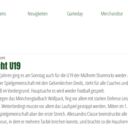
ams
Neuigkeiten
Gameday
Merchandise
zeit
cht U19
Jahren ging es am Sonntag auch für die U19 der Mülheim Shamrocks wieder a
ner Spielgemeinschaft mit den Gelsenkirchen Devils, steht für alle Coaches und
aß im Vordergrund. Hauptsache es wird wieder Football gespielt.
 gegen das Mönchengladbach Wolfpack, fing vor allem mit starken Defense Lei
. Wetterbedingt musste vor allem das Laufspiel gestoppt werden. Mitten im 1.
pielgemeinschaft aber der erste Streich. Allessandro Classe beeindruckte alle
un, in dem er mehrere Tackle brechen konnte, und brachte so die Hausherren