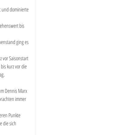
 und dominierte 
ehenswert bis 
henstand ging es 
z vor Saisonstart 
is kurz vor die 
ag.
 um Dennis Marx 
brachten immer 
eren Punkte 
 die sich 